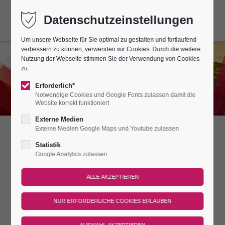
Datenschutzeinstellungen
Um unsere Webseite für Sie optimal zu gestalten und fortlaufend
verbessern zu können, verwenden wir Cookies. Durch die weitere
Nutzung der Webseite stimmen Sie der Verwendung von Cookies
zu.
Erforderlich*
Notwendige Cookies und Google Fonts zulassen damit die
Website korrekt funktioniert
Externe Medien
Externe Medien Google Maps und Youtube zulassen
DIE REGION
Statistik
Google Analytics zulassen
ZWISCHEN NAUMBURG & BAYREUTH,
ERFURT, WEIMAR & LEIPZIG.
»An der Saale hellem Strande stehen Burgen stolz und kühn.«
So lautet ein altes Volkslied, in dem unsere Region besungen