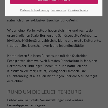
wird. Sie finden in einer malerischen Mittelgebirgslandschaft
aus traditionellem Muschelkalkstein unberührte Landschaft.
Datenschutzerklärung
Impressum
Cookie-Details
Für Liebhaber: Hier wachsen zahlreiche Orchideen. Und
natürlich unser exklusiver Leuchtenburg-Wein!
Wie an einer Perlenkette erheben sich links und rechts der
ursprünglichen Saale, Burgen und Schlösser, alte Weinberge,
idyllische Mühlentäler, zahlreiche kleine und große Kulturorte,
traditionelles Kunsthandwerk und lebendige Städte.
Kombinieren Sie Ihren Burgbesuch mit den Saalfelder
Feengrotten, dem weltweit ältesten Planetarium in Jena, den
Partnern der Thüringer Tischkultur und natürlich den
Klassikern Weimar, Erfurt, Leipzig oder Dresden. Die
Leuchtenburg ist aus allen Richtungen über die A 4 und 9 gut
erreichbar.
RUND UM DIE LEUCHTENBURG
Entdecken Sie Hotels, Veranstaltungen und weitere
Ferientipps in der Region.