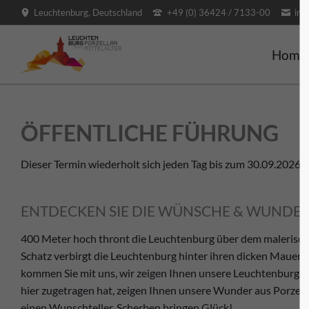
Leuchtenburg, Deutschland
+49 (0) 36424 / 7133-00
inf
SUCHEN
Home
ÖFFENTLICHE FÜHRUNG
Dieser Termin wiederholt sich jeden Tag bis zum 30.09.2026 
ENTDECKEN SIE DIE WÜNSCHE & WUNDERW
400 Meter hoch thront die Leuchtenburg über dem malerisch
Schatz verbirgt die Leuchtenburg hinter ihren dicken Mauern?
kommen Sie mit uns, wir zeigen Ihnen unsere Leuchtenburg. W
hier zugetragen hat, zeigen Ihnen unsere Wunder aus Porzel
einen Wunschteller. Scherben bringen Glück!