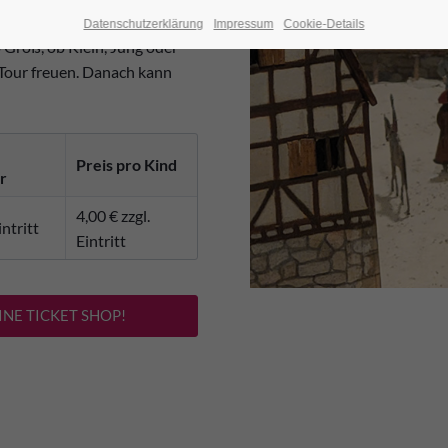
Datenschutzerklärung
Impressum
Cookie-Details
 Groß, ob Klein, Jung oder
e Tour freuen. Danach kann
Preis pro Kind
r
4,00 € zzgl.
intritt
Eintritt
NE TICKET SHOP!