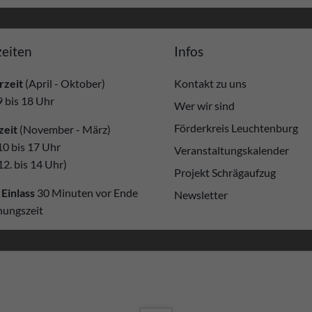
eiten
Infos
zeit
(April - Oktober)
Kontakt zu uns
9 bis 18 Uhr
Wer wir sind
Förderkreis Leuchtenburg
zeit
(November - März)
10 bis 17 Uhr
Veranstaltungskalender
12. bis 14 Uhr)
Projekt Schrägaufzug
 Einlass
30 Minuten vor Ende
Newsletter
nungszeit